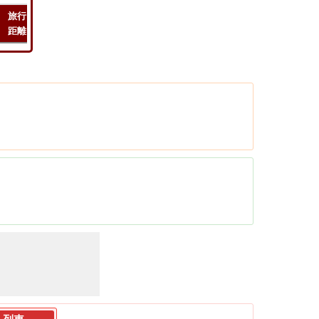
旅行
旅行
緯度
旅行
距離
時間
経度
コスト