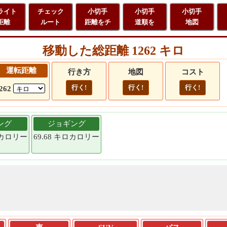
ライト
チェック
小切手
小切手
小切手
距離
ルート
距離をチ
道順を
地図
移動した総距離 1262 キロ
運転距離
行き方
地図
コスト
行く!
行く!
行く!
262
ング
ジョギング
キロカロリー
69.68 キロカロリー