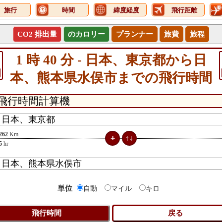
旅行
時間
緯度経度
飛行距離
CO2 排出量
のカロリー
プランナー
旅費
旅程
1 時 40 分 - 日本、東京都から日
本、熊本県水俣市までの飛行時間
262
Km
5
hr
単位
自動
マイル
キロ