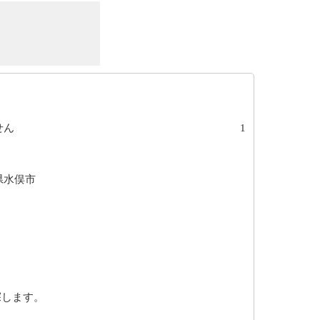
せん
1
県水俣市
探します。