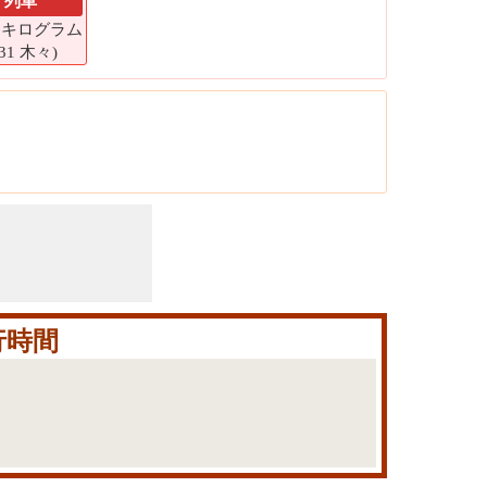
列車
61 キログラム
631 木々)
行時間