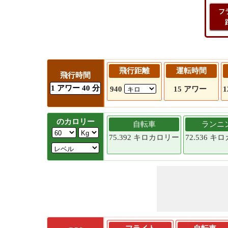
フ
飛行距離
運転時間
飛行時間
1 アワー 40 分
940
15 アワー
1
のカロリー
自転車
ランニ
75.392 キロカロリー
72.536 