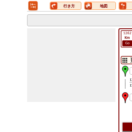
行き方
地図
1262
Km
Go
1
1