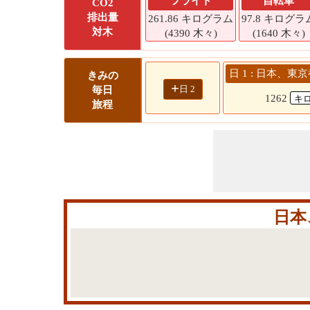
フライト
自転車
CO2
排出量
261.86 キログラム
97.8 キログラ
対木
(4390 木々)
(1640 木々)
日 1 : 日本、東
きみの
+
日 2
毎日
1262
旅程
日本