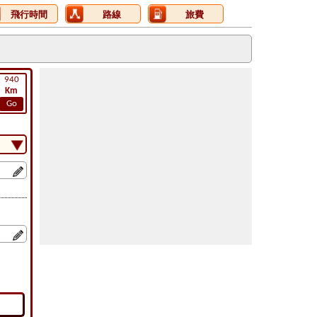
飛行時間
路線
旅費
940
Km
Go