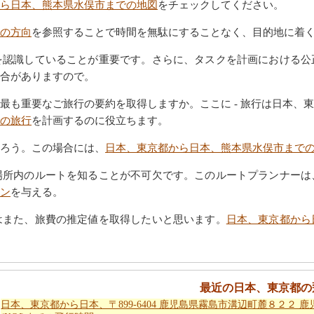
ら日本、熊本県水俣市までの地図
をチェックしてください。
の方向
を参照することで時間を無駄にすることなく、目的地に着
を認識していることが重要です。さらに、タスクを計画における公
合がありますので。
最も重要なご旅行の要約を取得しますか。ここに - 旅行は日本、
の旅行
を計画するのに役立ちます。
ろう。この場合には、
日本、東京都から日本、熊本県水俣市まで
場所内のルートを知ることが不可欠です。このルートプランナーは
ン
を与える。
はまた、旅費の推定値を取得したいと思います。
日本、東京都から
最近の日本、東京都の
日本、東京都から日本、〒899-6404 鹿児島県霧島市溝辺町麓８２２ 