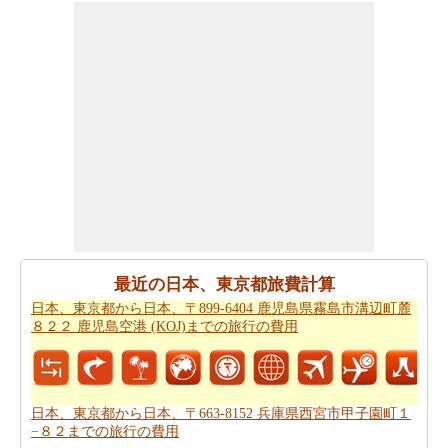
また、あなたは目的地に到達した後、別の活動を計画す
るために、旅行時間を知りたいかもしれません。あなた
は
日本、東京都から日本、熊本県水俣市までの移動時間
を取得することができます。
あなたは道路の旅の代わりに飛行を取ることによって、
時間と労力を節約しますか。このケースでは、
日本、東
京都から日本、熊本県水俣市までの飛行距離
を認識する
必要があります。
あなたは飛行機で旅行している場合、また、あなたの旅
のために必要な飛行時間を知りたいかもしれません。あ
なたは
日本、東京都から日本、熊本県水俣市までの飛行
最近の日本、東京都旅費計算
時間
を得ることができます。
日本、東京都から日本、〒899-6404 鹿児島県霧島市溝辺町麓
８２２ 鹿児島空港 (KOJ)までの旅行の費用
あなたは道路で旅行すると停止点やあなたの旅行の途中
可能性を知りたいことを決定した場合、あなたの
日本、
東京都から日本、熊本県水俣市までの道路ルートプラン
を計画し、あなたのルートプランナーを使用することが
日本、東京都から日本、〒663-8152 兵庫県西宮市甲子園町１
−８２までの旅行の費用
できます。