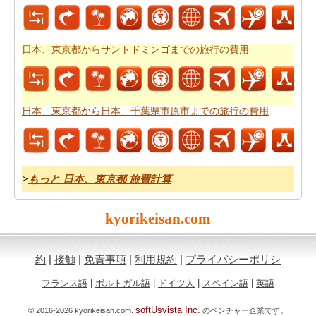
日本、東京都からサントドミンゴまでの旅行の費用
日本、東京都から日本、千葉県市原市までの旅行の費用
>
もっと 日本、東京都 旅費計算
kyorikeisan.com
約
|
接触
|
免責事項
|
利用規約
|
プライバシーポリシ
フランス語
|
ポルトガル語
|
ドイツ人
|
スペイン語
|
英語
softUsvista Inc.
© 2016-2026 kyorikeisan.com.
のベンチャー企業です。