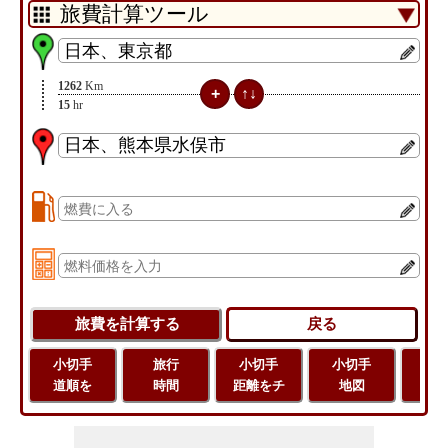
1262
Km
15
hr
小切手
旅行
小切手
小切手
旅
道順を
時間
距離をチ
地図
距