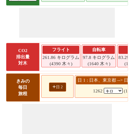
フライト
自転車
CO2
排出量
261.86 キログラム
97.8 キログラム
83.2
対木
(4390 木々)
(1640 木々)
(13
日 1 : 日本、東京都 -->
きみの
+
日 2
毎日
1262
(15
旅程