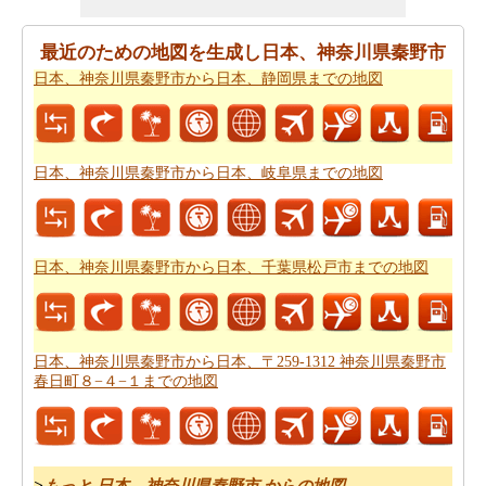
あなたはそれが確からしいの停止ポイントとあなたの旅
の途中でポイントを与えマップたいですか。
日本、神奈
最近のための地図を生成し日本、神奈川県秦野市
川県秦野市から日本、岐阜県中津川市までの道路ルート
日本、神奈川県秦野市から日本、静岡県までの地図
プラン
はあなたがチェックすることをお勧めします。
あなたは旅行のための旅行費用計算機を探しています
か。あなたは
日本、神奈川県秦野市から日本、岐阜県中
日本、神奈川県秦野市から日本、岐阜県までの地図
津川市までの旅行の費用
を見つけることができます。
日本、神奈川県秦野市から日本、千葉県松戸市までの地図
日本、神奈川県秦野市から日本、〒259-1312 神奈川県秦野市
春日町８−４−１までの地図
>
もっと 日本、神奈川県秦野市 からの地図