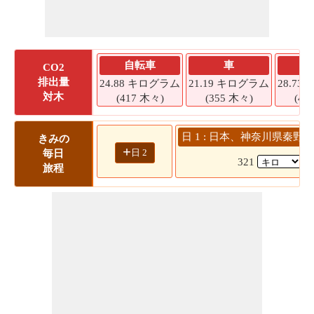
自転車
車
CO2
排出量
24.88 キログラム
21.19 キログラム
28.7
対木
(417 木々)
(355 木々)
(48
日 1 : 日本、神奈川県秦野市
きみの
+
日 2
毎日
321
(
旅程