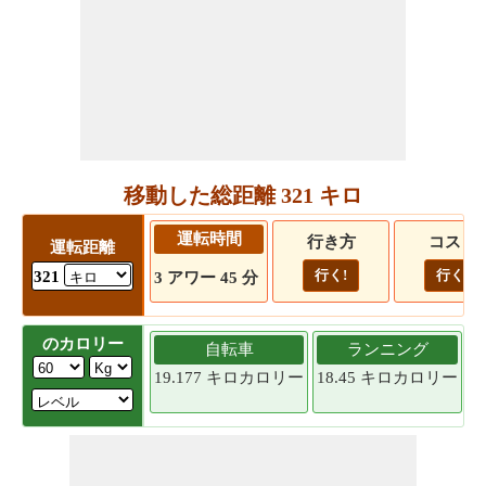
移動した総距離 321 キロ
運転時間
行き方
コスト
運転距離
行く!
行く!
321
3 アワー 45 分
のカロリー
自転車
ランニング
19.177 キロカロリー
18.45 キロカロリー
1