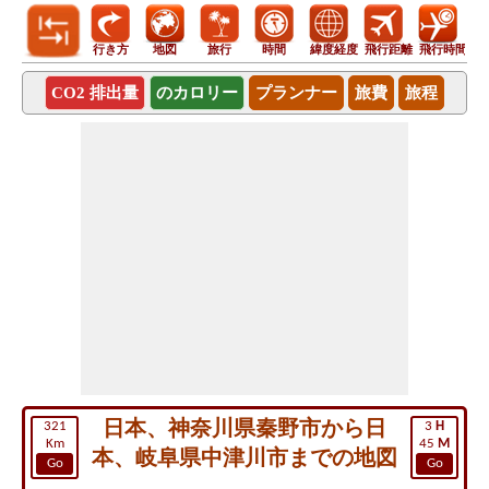
行き方
地図
旅行
時間
緯度経度
飛行距離
飛行時間
CO2 排出量
のカロリー
プランナー
旅費
旅程
日本、神奈川県秦野市から日
321
3
H
Km
45
M
本、岐阜県中津川市までの地図
Go
Go