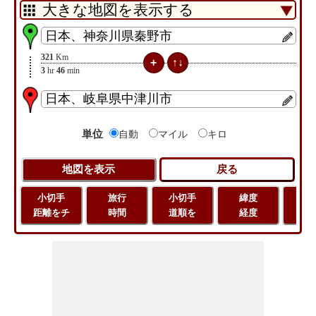
321
Km
3
hr
46
min
単位
自動
マイル
キロ
小切手
旅行
小切手
緯度
旅
距離をチ
時間
道順を
経度
距