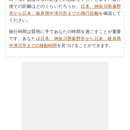
便での距離はどのくらいだろうか。
日本、神奈川県秦野
市から日本、岐阜県中津川市までの飛行距離
を確認して
ください。
旅行時間は賢明に手であなたの時間を過ごすことが重要
です。あなたは
日本、神奈川県秦野市から日本、岐阜県
中津川市までの移動時間
を見つけることができます。
すべてのより良い計画にポイントするために必要な最も
重要なご旅行の要約を取得しますか。ここに - 旅行は
日
本、神奈川県秦野市から日本、岐阜県中津川市までの旅
行
を計画するのに役立ちます。
ご旅行中の時間的な制約がありましたか。より良いあな
たの飛行時間を管理するために探しますか。あなたは
日
本、神奈川県秦野市から日本、岐阜県中津川市までの飛
行時間
を見つけることができます。自分がより良い日
本、神奈川県秦野市から日本、岐阜県中津川市までのあ
なたの旅行を計画するのに役立ちます。