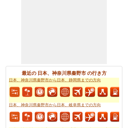
日本、神奈川県秦野市から日本、静岡県までの道路のル
ートプランを使用するともあなたはまた、旅行時間を知
りたいかもしれません。あなたは
日本、神奈川県秦野市
から日本、静岡県までの移動時間
国名>を見つけることが
できます。これは、あなたに日本、神奈川県秦野市から
日本、静岡県までの駆動過ごすことになりますどのくら
いの時間を推定するのに役立ちます。
あなたの旅行を計画するために単一のビューで上記のす
べての情報が必要ですか。
日本、神奈川県秦野市から日
本、静岡県までの旅行
方法をチェックしてください。日
最近の 日本、神奈川県秦野市 の行き方
本、神奈川県秦野市から日本、静岡県までの自分がより
日本、神奈川県秦野市から日本、静岡県までの方向
良いあなたの旅行を計画するのに役立ちます。
道路で旅行するのは疲れましたか。日本、神奈川県秦野
市から日本、静岡県まで、あなたは飛ぶことができま
日本、神奈川県秦野市から日本、岐阜県までの方向
す。旅行する前に
日本、神奈川県秦野市から日本、静岡
県までの飛行時間
をチェックして下さい。
あなたはそれが確からしいの停止ポイントとあなたの旅