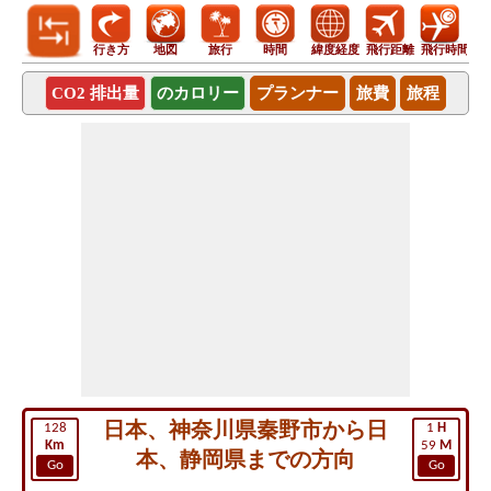
行き方
地図
旅行
時間
緯度経度
飛行距離
飛行時間
CO2 排出量
のカロリー
プランナー
旅費
旅程
日本、神奈川県秦野市から日
128
1
H
Km
59
M
本、静岡県までの方向
Go
Go