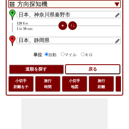
128
Km
1
hr
59
min
単位
自動
マイル
キロ
小切手
旅行
小切手
旅行
緯
距離をチ
時間
地図
距離
経