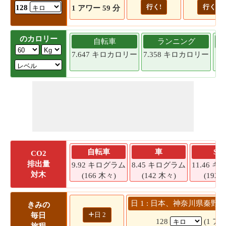
行く!
行く!
128
1 アワー 59 分
のカロリー
自転車
ランニング
7.647 キロカロリー
7.358 キロカロリー
7.
自転車
車
SU
CO2
排出量
9.92 キログラム
8.45 キログラム
11.46 
対木
(166 木々)
(142 木々)
(192 
日 1 : 日本、神奈川県秦野市
きみの
+
日 2
毎日
128
(1 アワ
旅程