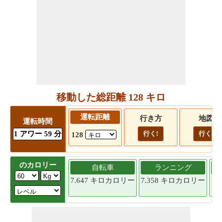
移動した総距離 128 キロ
運転距離
行き方
地図
運転時間
1 アワー 59 分
行く!
行く!
128
のカロリー
自転車
ランニング
7.647 キロカロリー
7.358 キロカロリー
7.