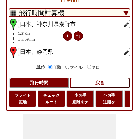
128
Km
1
hr
59
min
単位
自動
マイル
キロ
フライト
チェック
小切手
小切手
小
距離
ルート
距離をチ
道順を
地