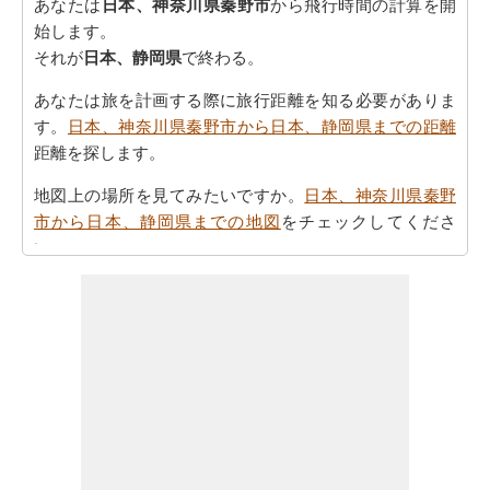
あなたは
日本、神奈川県秦野市
から飛行時間の計算を開
始します。
それが
日本、静岡県
で終わる。
あなたは旅を計画する際に旅行距離を知る必要がありま
す。
日本、神奈川県秦野市から日本、静岡県までの距離
距離を探します。
地図上の場所を見てみたいですか。
日本、神奈川県秦野
市から日本、静岡県までの地図
をチェックしてくださ
い。
あなたは
日本、神奈川県秦野市から日本、静岡県までの
方向
を参照することで時間を無駄にすることなく、目的
地に着くことができます
あなたの目的地に到達するために必要な駆動時間を認識
していることが重要です。さらに、タスクを計画におけ
る公正なアイデアを提供します。あなたは
日本、神奈川
県秦野市から日本、静岡県までの移動時間
知りたい場合