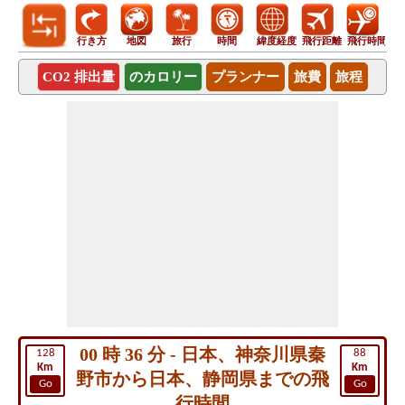
行き方
地図
旅行
時間
緯度経度
飛行距離
飛行時間
CO2 排出量
のカロリー
プランナー
旅費
旅程
00 時 36 分 - 日本、神奈川県秦
128
88
Km
Km
野市から日本、静岡県までの飛
Go
Go
行時間