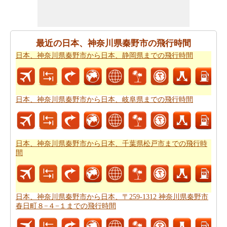
がありますので。
すべてのより良い計画にポイントするために必要な最も
重要なご旅行の要約を取得しますか。ここに - 旅行は日
最近の日本、神奈川県秦野市の飛行時間
本、神奈川県秦野市がら日本、静岡県から。あなたは自
日本、神奈川県秦野市から日本、静岡県までの飛行時間
分でより良い
日本、神奈川県秦野市から日本、静岡県ま
での旅行
を計画するのに役立ちます。
道路の旅の代わりに、長い旅のための飛行を好むだろ
日本、神奈川県秦野市から日本、岐阜県までの飛行時間
う。この場合には、
日本、神奈川県秦野市から日本、静
岡県までの飛行距離
を知ることが重要です。
あなたは未知の街にしようとしている場合、その場所内
日本、神奈川県秦野市から日本、千葉県松戸市までの飛行時
のルートを知ることが不可欠です。このルートプランナ
間
ーは、あなたの旅のでの中間点と一緒にあなた
日本、神
奈川県秦野市から日本、静岡県までの道路ルートプラン
を与える。
日本、神奈川県秦野市から日本、〒259-1312 神奈川県秦野市
あなたの旅のための全体計画を持った後、あなたはま
春日町８−４−１までの飛行時間
た、旅費の推定値を取得したいと思います。
日本、神奈
川県秦野市から日本、静岡県までの旅行の費用
をチェッ