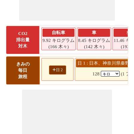
自転車
車
SU
CO2
排出量
9.92 キログラム
8.45 キログラム
11.46 
対木
(166 木々)
(142 木々)
(192 
日 1 : 日本、神奈川県秦野市
きみの
+
日 2
毎日
128
(1 アワ
旅程