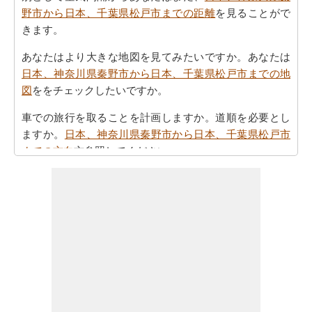
野市から日本、千葉県松戸市までの距離
を見ることがで
きます。
あなたはより大きな地図を見てみたいですか。あなたは
日本、神奈川県秦野市から日本、千葉県松戸市までの地
図
ををチェックしたいですか。
車での旅行を取ることを計画しますか。道順を必要とし
ますか。
日本、神奈川県秦野市から日本、千葉県松戸市
までの方向
方参照してください。
あなたの旅を計画する際の所要時間は重要な要素です。
したがって、あなたはまた
日本、神奈川県秦野市から日
本、千葉県松戸市までの移動時間
を知りたいかもしれま
せん。これは、あなたが日本、神奈川県秦野市と日本、
千葉県松戸市の間の距離を旅行過ごすことになりますと
どのくらいの時間推定値するのに役立ちます。
あなたの日本、神奈川県秦野市から日本、千葉県松戸市
までの旅行に基づいて、簡単な旅行の計画を作成する必