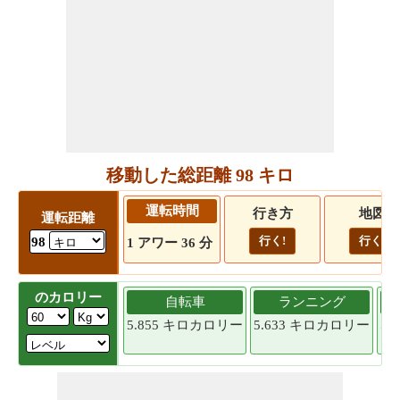
移動した総距離 98 キロ
運転時間
行き方
地図
運転距離
行く!
行く!
98
1 アワー 36 分
のカロリー
自転車
ランニング
5.855 キロカロリー
5.633 キロカロリー
5.