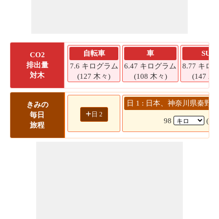
自転車
車
SUV
CO2
排出量
7.6 キログラム
6.47 キログラム
8.77 キロ
対木
(127 木々)
(108 木々)
(147 木
日 1 : 日本、神奈川県秦野市
きみの
+
日 2
毎日
98
(1
旅程