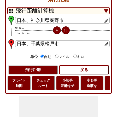
98
Km
1
hr
36
min
単位
自動
マイル
キロ
フライト
チェック
小切手
小切手
小
時間
ルート
距離をチ
道順を
地