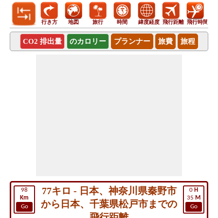
行き方
地図
旅行
時間
緯度経度
飛行距離
飛行時間
CO2 排出量
のカロリー
プランナー
旅費
旅程
77キロ - 日本、神奈川県秦野市
98
0
H
Km
35
M
から日本、千葉県松戸市までの
Go
Go
飛行距離