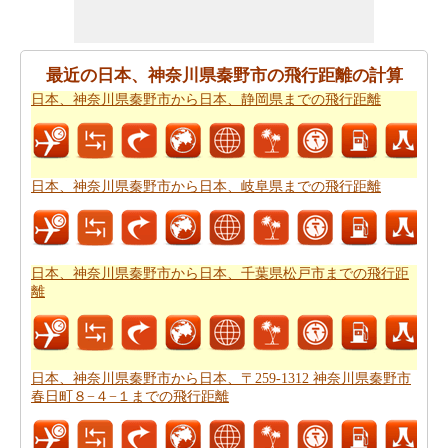
要ですか。
日本、神奈川県秦野市から日本、千葉県松戸
市までの旅行
ために私たちの旅のプランナーをお試しく
ださい。
最近の日本、神奈川県秦野市の飛行距離の計算
日本、神奈川県秦野市から日本、静岡県までの飛行距離
日本、神奈川県秦野市から日本、千葉県松戸市まで飛行
機で旅行をお探しですか。あなたはまた、
日本、神奈川
県秦野市から日本、千葉県松戸市までの飛行時間
を知る
ことができます。
日本、神奈川県秦野市から日本、岐阜県までの飛行距離
新しい場所に行くの後、あなたの目的地へのルートを知
ることが重要です。場合はルートを認識していません、
あなたは
日本、神奈川県秦野市から日本、千葉県松戸市
日本、神奈川県秦野市から日本、千葉県松戸市までの飛行距
までの道路ルートプラン
をチェックすることができま
離
す。
あなたは道路で旅行したいですか。駆動するのに費用が
かかるどのくらい知ってはいけませんか。あなたは
日
日本、神奈川県秦野市から日本、〒259-1312 神奈川県秦野市
本、神奈川県秦野市から日本、千葉県松戸市までの旅行
春日町８−４−１までの飛行距離
の費用
をもらいます。