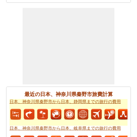
また、あなたは目的地に到達した後、別の活動を計画す
るために、旅行時間を知りたいかもしれません。あなた
は
日本、神奈川県秦野市から日本、岐阜県までの移動時
間
を取得することができます。
あなたは道路の旅の代わりに飛行を取ることによって、
時間と労力を節約しますか。このケースでは、
日本、神
奈川県秦野市から日本、岐阜県までの飛行距離
を認識す
る必要があります。
あなたは飛行機で旅行している場合、また、あなたの旅
のために必要な飛行時間を知りたいかもしれません。あ
なたは
日本、神奈川県秦野市から日本、岐阜県までの飛
最近の日本、神奈川県秦野市旅費計算
行時間
を得ることができます。
日本、神奈川県秦野市から日本、静岡県までの旅行の費用
あなたは道路で旅行すると停止点やあなたの旅行の途中
可能性を知りたいことを決定した場合、あなたの
日本、
神奈川県秦野市から日本、岐阜県までの道路ルートプラ
日本、神奈川県秦野市から日本、岐阜県までの旅行の費用
ン
を計画し、あなたのルートプランナーを使用すること