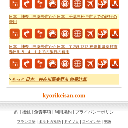
ができます。
日本、神奈川県秦野市から日本、千葉県松戸市までの旅行の
費用
日本、神奈川県秦野市から日本、〒259-1312 神奈川県秦野市
春日町８−４−１までの旅行の費用
>
もっと 日本、神奈川県秦野市 旅費計算
kyorikeisan.com
約
|
接触
|
免責事項
|
利用規約
|
プライバシーポリシ
フランス語
|
ポルトガル語
|
ドイツ人
|
スペイン語
|
英語