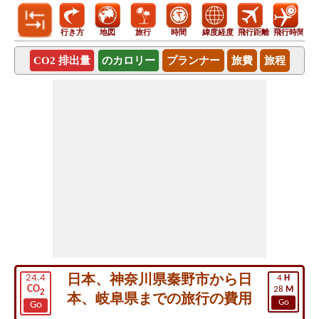
行き方
地図
旅行
時間
緯度経度
飛行距離
飛行時間
CO2 排出量
のカロリー
プランナー
旅費
旅程
日本、神奈川県秦野市から日
24.4
4
H
CO
28
M
2
本、岐阜県までの旅行の費用
Go
Go