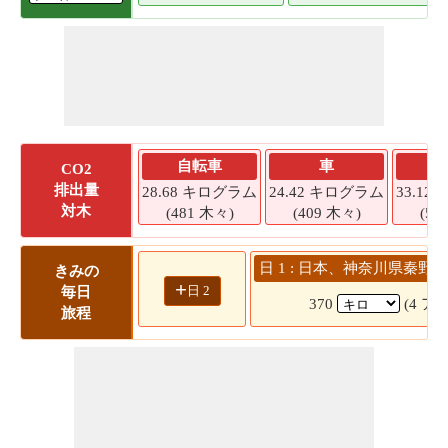
自転車
車
CO2
排出量
28.68 キログラム
24.42 キログラム
33.1
対木
(481 木々)
(409 木々)
(55
日 1 : 日本、神奈川県秦野市
きみの
+
日 2
毎日
370
(4 アワ
旅程