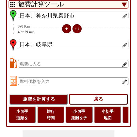
370
Km
4
hr
29
min
小切手
旅行
小切手
小切手
旅
道順を
時間
距離をチ
地図
距