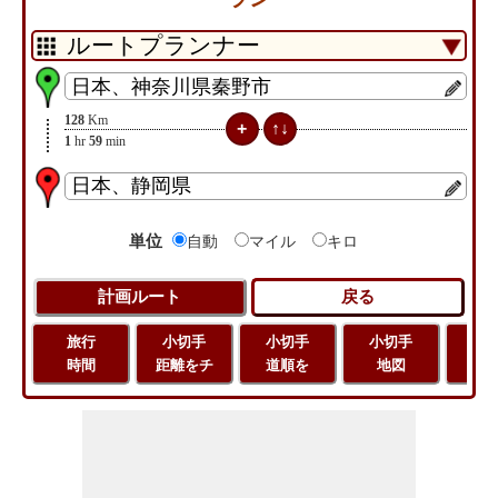
128
Km
1
hr
59
min
単位
自動
マイル
キロ
旅行
小切手
小切手
小切手
旅
時間
距離をチ
道順を
地図
距