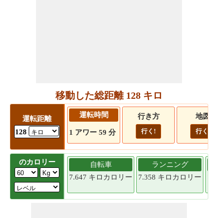
移動した総距離 128 キロ
運転時間
行き方
地図
運転距離
行く!
行く!
128
1 アワー 59 分
のカロリー
自転車
ランニング
7.647 キロカロリー
7.358 キロカロリー
7.