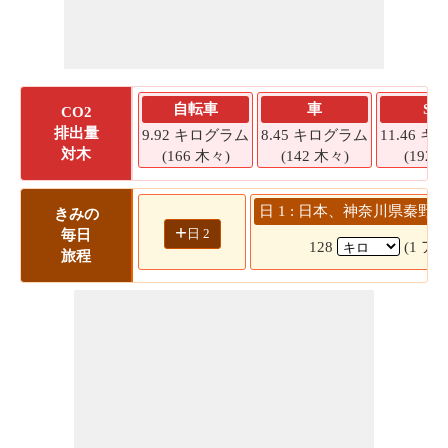
自転車
車
SU
CO2
排出量
9.92 キログラム
8.45 キログラム
11.46 
対木
(166 木々)
(142 木々)
(192 
日 1 : 日本、神奈川県秦野市
きみの
+
日 2
毎日
128
(1 アワ
旅程