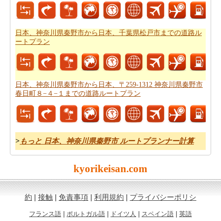
用
を得ることができます。
日本、神奈川県秦野市から日本、千葉県松戸市までの道路ル
ートプラン
日本、神奈川県秦野市から日本、〒259-1312 神奈川県秦野市
春日町８−４−１までの道路ルートプラン
>
もっと 日本、神奈川県秦野市 ルートプランナー計算
kyorikeisan.com
約
|
接触
|
免責事項
|
利用規約
|
プライバシーポリシ
フランス語
|
ポルトガル語
|
ドイツ人
|
スペイン語
|
英語