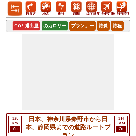
行き方
地図
旅行
時間
緯度経度
飛行距離
飛行時間
CO2 排出量
のカロリー
プランナー
旅費
旅程
日本、神奈川県秦野市から日
128
1
H
Km
59
M
本、静岡県までの道路ルートプ
Go
Go
ラン