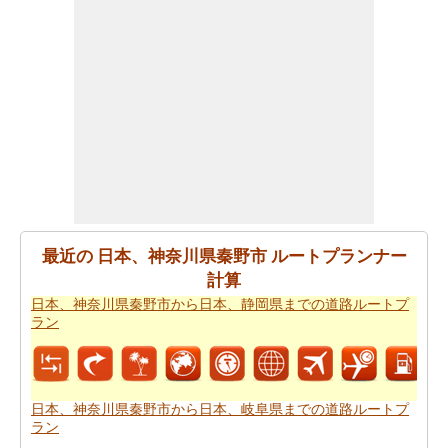
までの旅行
を計画しますスマートルートプランナーを取
得することができます。また、あなたの旅の最後の微細
な変化に対応することができます。
あなたが到達するために急いでいる場合ので、あなた
は、飛行機で行くことを好みます。あなたは日本、神奈
川県秦野市と日本、静岡県の間の飛行距離を知りたいで
すか。あなたはまた
日本、神奈川県秦野市から日本、静
岡県までの飛行距離
.
あなたは旅に時間の制約を持っていますか。 の場合、あ
なたは非常によくあなたの時間を管理しなければならな
最近の 日本、神奈川県秦野市 ルートプランナー
いし、これのためにあなたは
日本、神奈川県秦野市から
計算
日本、静岡県までの飛行時間
を知っている必要がありま
日本、神奈川県秦野市から日本、静岡県までの道路ルートプ
す。
ラン
あなたのルートを得ることが計画された後、あなたの旅
のために駆動するためのコストの公正な見積もりを有す
ることが重要です。あなたはこの旅費計算機を使用して
日本、神奈川県秦野市から日本、岐阜県までの道路ルートプ
ラン
日本、神奈川県秦野市から日本、静岡県までの旅行の費