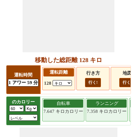
移動した総距離 128 キロ
運転距離
行き方
地図
運転時間
1 アワー 59 分
行く!
行く!
128
のカロリー
自転車
ランニング
7.647 キロカロリー
7.358 キロカロリー
7.