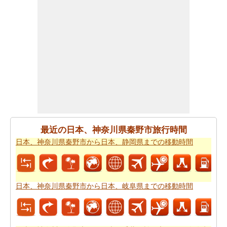
あなたは、あなたの旅を計画する際に走行距離を知る必
要があります。
日本、神奈川県秦野市から日本、静岡県
までの距離
を探します
日本、神奈川県秦野市 から日本、静岡県まで 飛行機で飛
びます、距離がどのぐらいかかります。
日本、神奈川県
秦野市から日本、静岡県までの飛行距離
確認してくださ
い。
日本、神奈川県秦野市から日本、静岡県までの旅行
する
方法については、旅行の要約を取得します。
最近の日本、神奈川県秦野市旅行時間
あなたはいつも道路で旅行中に多くの時間を費やすこと
日本、神奈川県秦野市から日本、静岡県までの移動時間
はできません。あなたは飛行機で行く方が良いかもしれ
ません。
日本、神奈川県秦野市から日本、静岡県までの
飛行時間
をもらいます。
日本、神奈川県秦野市から日本、岐阜県までの移動時間
新しい場所に行くの後、あなたの目的地へのルートを知
ることが重要です。場合はルートを認識していません、
あなたは
日本、神奈川県秦野市から日本、静岡県までの