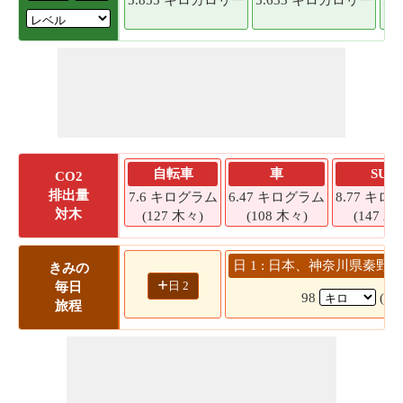
自転車
車
SUV
CO2
排出量
7.6 キログラム
6.47 キログラム
8.77 キロ
対木
(127 木々)
(108 木々)
(147 木
日 1 : 日本、神奈川県秦野市
きみの
+
日 2
毎日
98
(1
旅程