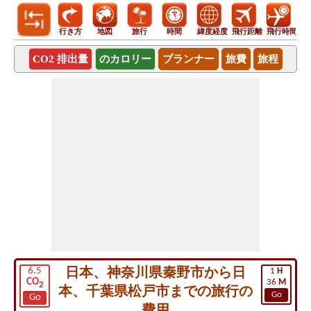
行き方
地図
旅行
時間
緯度経度
飛行距離
飛行時間
CO2 排出量
のカロリー
プランナー
旅費
旅程
日本、神奈川県秦野市から日
6.5
1
H
CO
36
M
2
本、千葉県松戸市までの旅行の
Go
Go
費用