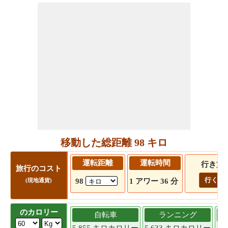
移動した総距離 98 キロ
運転距離
運転時間
行き方
旅行のコスト
行く!
98
1 アワー 36 分
(現地通貨)
のカロリー
自転車
ランニング
5.855 キロカロリー
5.633 キロカロリー
5.