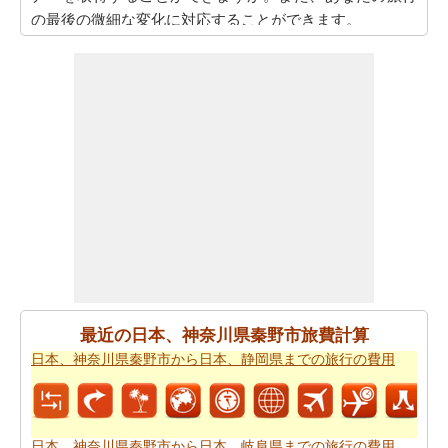
の最後の微細な変化に対応することができます。
また、あなたは目的地に到達した後、別の活動を計画す
るために、旅行時間を知りたいかもしれません。あなた
は
日本、神奈川県秦野市から日本、千葉県松戸市までの
移動時間
を取得することができます。
あなたは道路の旅の代わりに飛行を取ることによって、
時間と労力を節約しますか。このケースでは、
日本、神
奈川県秦野市から日本、千葉県松戸市までの飛行距離
を
認識する必要があります。
あなたは飛行機で旅行している場合、また、あなたの旅
のために必要な飛行時間を知りたいかもしれません。あ
なたは
日本、神奈川県秦野市から日本、千葉県松戸市ま
最近の日本、神奈川県秦野市旅費計算
での飛行時間
を得ることができます。
日本、神奈川県秦野市から日本、静岡県までの旅行の費用
あなたは道路で旅行すると停止点やあなたの旅行の途中
可能性を知りたいことを決定した場合、あなたの
日本、
神奈川県秦野市から日本、千葉県松戸市までの道路ルー
日本、神奈川県秦野市から日本、岐阜県までの旅行の費用