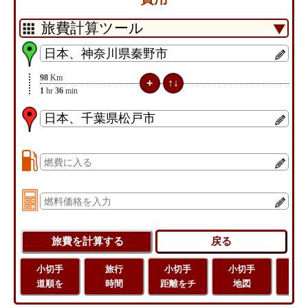
98
Km
1
hr
36
min
小切手
旅行
小切手
小切手
旅
道順を
時間
距離をチ
地図
距