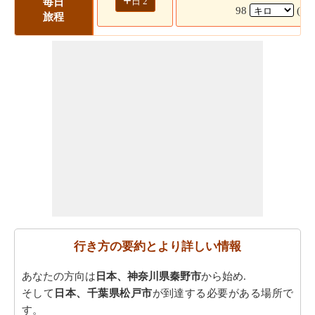
+
日 2
毎日
98
(1
旅程
行き方の要約とより詳しい情報
あなたの方向は
日本、神奈川県秦野市
から始め.
そして
日本、千葉県松戸市
が到達する必要がある場所で
す。