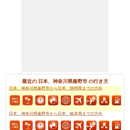
距離
をチェックします。
日本、神奈川県秦野市から日本、千葉県松戸市までの道
路のルートプランを使用するともあなたはまた、旅行時
間を知りたいかもしれません。あなたは
日本、神奈川県
秦野市から日本、千葉県松戸市までの移動時間
国名>を見
つけることができます。これは、あなたに日本、神奈川
県秦野市から日本、千葉県松戸市までの駆動過ごすこと
になりますどのくらいの時間を推定するのに役立ちま
す。
あなたの旅行を計画するために単一のビューで上記のす
最近の 日本、神奈川県秦野市 の行き方
べての情報が必要ですか。
日本、神奈川県秦野市から日
日本、神奈川県秦野市から日本、静岡県までの方向
本、千葉県松戸市までの旅行
方法をチェックしてくださ
い。日本、神奈川県秦野市から日本、千葉県松戸市まで
の自分がより良いあなたの旅行を計画するのに役立ちま
す。
日本、神奈川県秦野市から日本、岐阜県までの方向
道路で旅行するのは疲れましたか。日本、神奈川県秦野
市から日本、千葉県松戸市まで、あなたは飛ぶことがで