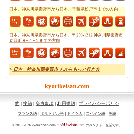
きます。旅行する前に
日本、神奈川県秦野市から日本、
日本、神奈川県秦野市から日本、千葉県松戸市までの方向
千葉県松戸市までの飛行時間
をチェックして下さい。
あなたはそれが確からしいの停止ポイントとあなたの旅
の途中でポイントを与えマップたいですか。
日本、神奈
日本、神奈川県秦野市から日本、〒259-1312 神奈川県秦野市
川県秦野市から日本、千葉県松戸市までの道路ルートプ
春日町８−４−１までの方向
ラン
はあなたがチェックすることをお勧めします。
あなたのルートを得ることが計画された後、あなたの旅
のために駆動するためのコストの公正な見積もりを有す
>
日本、神奈川県秦野市 んからもっと行き方
ることが重要です。あなたはこの
日本、神奈川県秦野市
から日本、千葉県松戸市までの旅行の費用
の旅行の費用
kyorikeisan.com
を得ることができます。
約
|
接触
|
免責事項
|
利用規約
|
プライバシーポリシ
フランス語
|
ポルトガル語
|
ドイツ人
|
スペイン語
|
英語
softUsvista Inc.
© 2016-2026 kyorikeisan.com.
のベンチャー企業です。