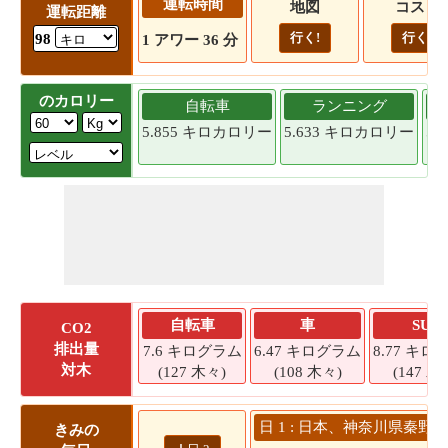
運転時間
地図
コスト
運転距離
行く!
行く!
98
1 アワー 36 分
のカロリー
自転車
ランニング
5.855 キロカロリー
5.633 キロカロリー
5.
自転車
車
SUV
CO2
排出量
7.6 キログラム
6.47 キログラム
8.77 キロ
対木
(127 木々)
(108 木々)
(147 木
日 1 : 日本、神奈川県秦野市
きみの