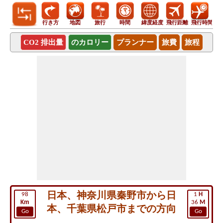
行き方
地図
旅行
時間
緯度経度
飛行距離
飛行時間
CO2 排出量
のカロリー
プランナー
旅費
旅程
日本、神奈川県秦野市から日
98
1
H
Km
36
M
本、千葉県松戸市までの方向
Go
Go