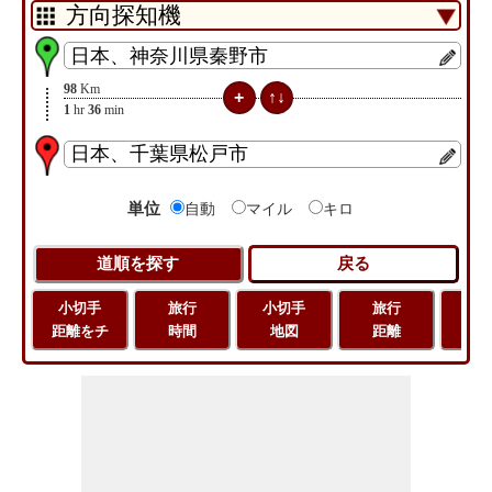
98
Km
1
hr
36
min
単位
自動
マイル
キロ
小切手
旅行
小切手
旅行
緯
距離をチ
時間
地図
距離
経