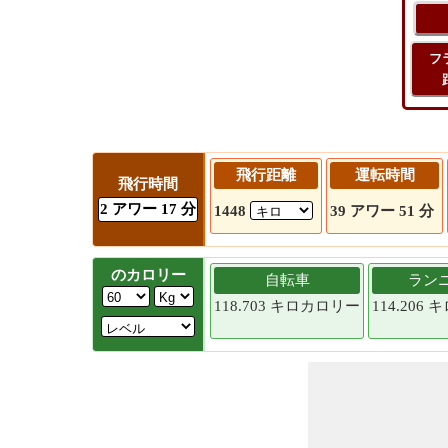
フ
飛行距離
運転時間
飛行時間
2 アワー 17 分
1448
39 アワー 51 分
のカロリー
自転車
ラン
118.703 キロカロリー
114.206