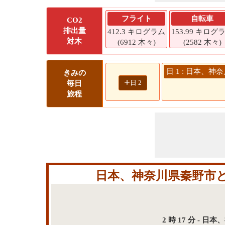
フライト
自転車
CO2
排出量
412.3 キログラム
153.99 キログ
対木
(6912 木々)
(2582 木々)
日 1 : 日本、神
きみの
+
日 2
毎日
旅程
日本、神奈川県秦野市と日
2 時 17 分 -