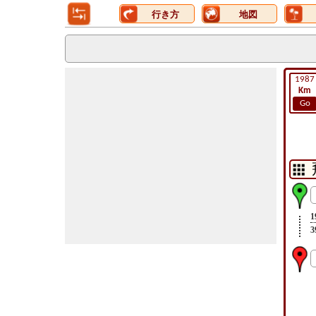
行き方
地図
1987
Km
Go
1
3