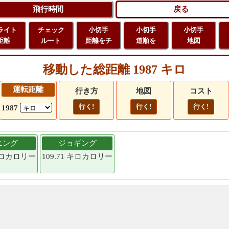
ライト
チェック
小切手
小切手
小切手
距離
ルート
距離をチ
道順を
地図
移動した総距離 1987 キロ
運転距離
行き方
地図
コスト
行く!
行く!
行く!
1987
ニング
ジョギング
 キロカロリー
109.71 キロカロリー