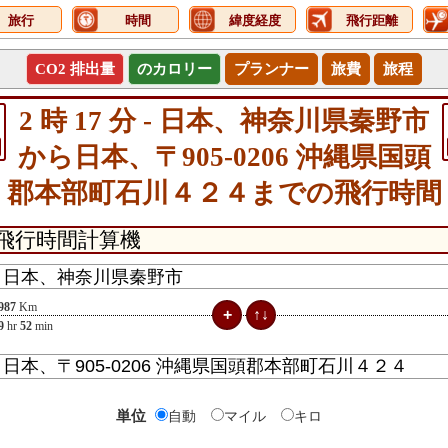
旅行
時間
緯度経度
飛行距離
CO2 排出量
のカロリー
プランナー
旅費
旅程
2 時 17 分 - 日本、神奈川県秦野市
から日本、〒905-0206 沖縄県国頭
郡本部町石川４２４までの飛行時間
987
Km
9
hr
52
min
単位
自動
マイル
キロ