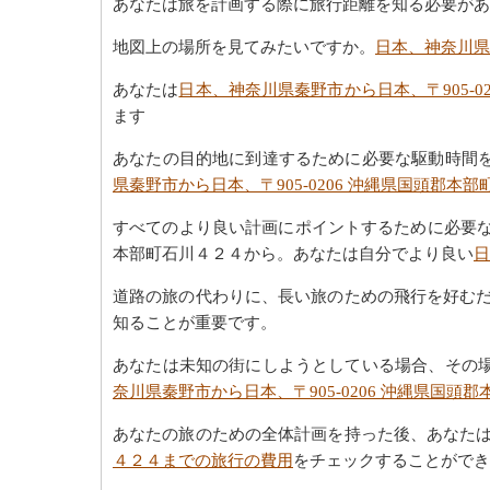
あなたは旅を計画する際に旅行距離を知る必要があ
地図上の場所を見てみたいですか。
日本、神奈川県
あなたは
日本、神奈川県秦野市から日本、〒905-0
ます
あなたの目的地に到達するために必要な駆動時間
県秦野市から日本、〒905-0206 沖縄県国頭郡本
すべてのより良い計画にポイントするために必要な最
本部町石川４２４から。あなたは自分でより良い
日
道路の旅の代わりに、長い旅のための飛行を好む
知ることが重要です。
あなたは未知の街にしようとしている場合、その
奈川県秦野市から日本、〒905-0206 沖縄県国
あなたの旅のための全体計画を持った後、あなた
４２４までの旅行の費用
をチェックすることができ