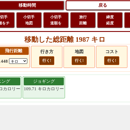
切手
小切手
小切手
旅行
緯度
離をチ
地図
道順を
距離
経度
移動した総距離 1987 キロ
飛行距離
行き方
地図
コスト
行く!
行く!
行く!
1448
ニング
ジョギング
 キロカロリー
109.71 キロカロリー