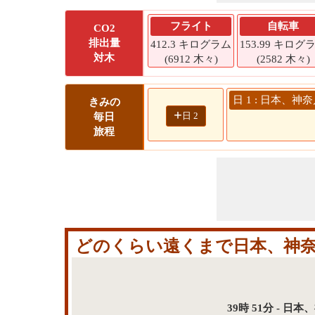
フライト
自転車
CO2
排出量
412.3 キログラム
153.99 キログ
対木
(6912 木々)
(2582 木々)
日 1 : 日本、神
きみの
+
日 2
毎日
旅程
どのくらい遠くまで日本、神奈川
39時 51分 - 