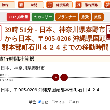
旅行
時間
緯度経度
飛行距離
CO2 排出量
のカロリー
プランナー
旅費
旅程
3
39時 51分 - 日本、神奈川県秦野市
1
から日本、〒905-0206 沖縄県国頭
郡本部町石川４２４までの移動時間
987
Km
9
hr
52
min
単位
自動
マイル
キロ