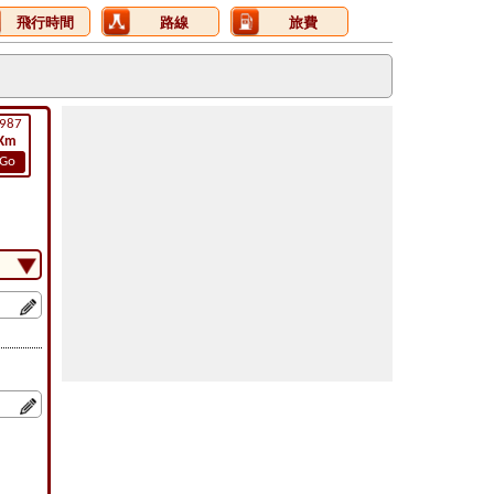
飛行時間
路線
旅費
987
Km
Go