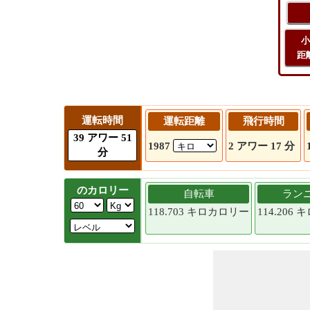
小
距
運転時間
運転距離
飛行時間
39 アワー 51
1987
2 アワー 17 分
分
のカロリー
自転車
ラン
118.703 キロカロリー
114.206