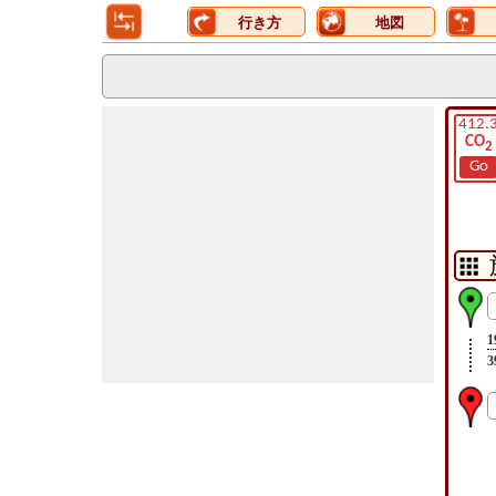
行き方
地図
412.
CO
2
Go
1
3